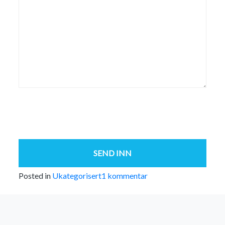
til
Posted in
Ukategorisert
1 kommentar
Hei,
verden!